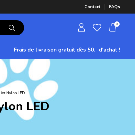
Contact
FAQs
0
Frais de livraison gratuit
dès 50.- d'achat !
lier Nylon LED
Nylon LED