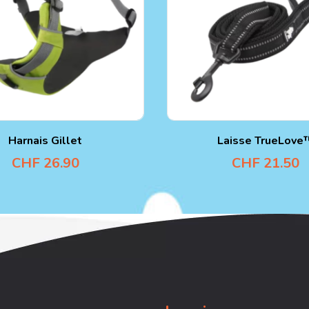
Harnais Gillet
Laisse TrueLove
CHF
26.90
CHF
21.50