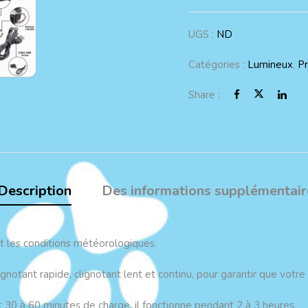
UGS :
ND
Catégories :
Lumineux
,
P
Share :
Description
Des informations supplémentair
t les conditions météorologiques.
ignotant rapide, clignotant lent et continu, pour garantir que votr
t 30 à 60 minutes de charge, il fonctionne pendant 2 à 3 heures.