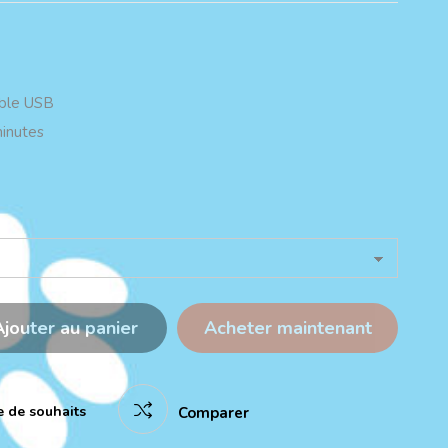
âble USB
inutes
Ajouter au panier
Acheter maintenant
te de souhaits
Comparer