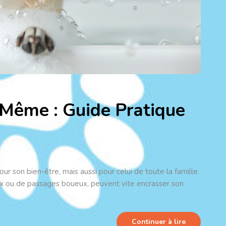
Même : Guide Pratique
r son bien-être, mais aussi pour celui de toute la famille.
ieux ou de passages boueux, peuvent vite encrasser son
Continuer à lire