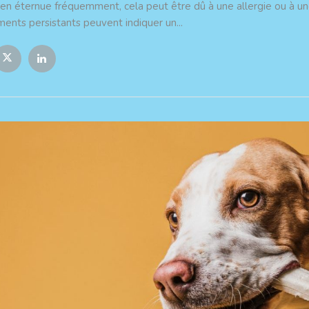
ien éternue fréquemment, cela peut être dû à une allergie ou à une
ents persistants peuvent indiquer un...