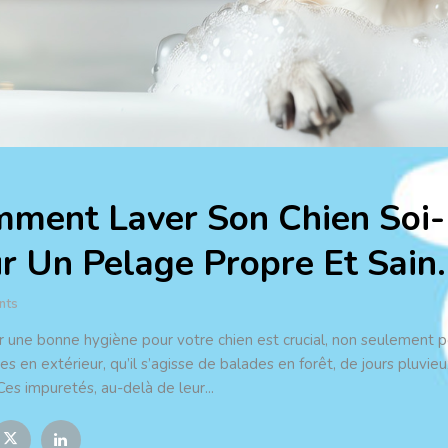
ment Laver Son Chien Soi-
r Un Pelage Propre Et Sain.
nts
r une bonne hygiène pour votre chien est crucial, non seulement pou
ies en extérieur, qu’il s’agisse de balades en forêt, de jours pluv
Ces impuretés, au-delà de leur...