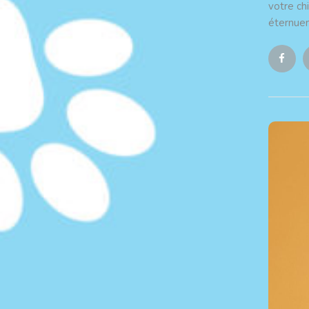
votre ch
éternuem