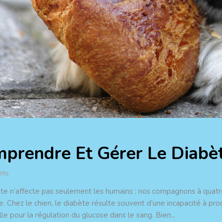
prendre Et Gérer Le Diabèt
nts
te n’affecte pas seulement les humains ; nos compagnons à quatr
e. Chez le chien, le diabète résulte souvent d’une incapacité à prod
le pour la régulation du glucose dans le sang. Bien...