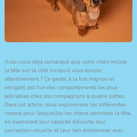
Avez-vous déjà remarqué que votre chien incline
la tête sur le côté lorsqu’il vous écoute
attentivement ? Ce geste, à la fois mignon et
intrigant, est l’un des comportements les plus
adorables chez nos compagnons à quatre pattes.
Dans cet article, nous explorerons les différentes
raisons pour lesquelles les chiens penchent la tête,
en examinant leur capacité d’écoute, leur
perception visuelle et leur lien émotionnel avec