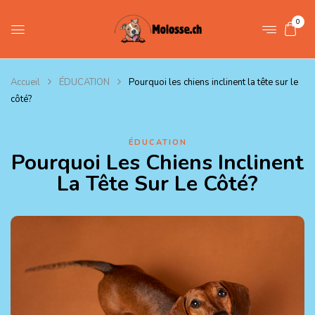
0
Accueil
ÉDUCATION
Pourquoi les chiens inclinent la tête sur le
côté?
ÉDUCATION
Pourquoi Les Chiens Inclinent
La Tête Sur Le Côté?