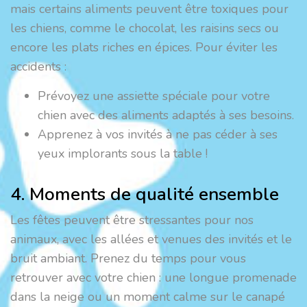
mais certains aliments peuvent être toxiques pour
les chiens, comme le chocolat, les raisins secs ou
encore les plats riches en épices. Pour éviter les
accidents :
Prévoyez une assiette spéciale pour votre
chien avec des aliments adaptés à ses besoins.
Apprenez à vos invités à ne pas céder à ses
yeux implorants sous la table !
4. Moments de qualité ensemble
Les fêtes peuvent être stressantes pour nos
animaux, avec les allées et venues des invités et le
bruit ambiant. Prenez du temps pour vous
retrouver avec votre chien : une longue promenade
dans la neige ou un moment calme sur le canapé