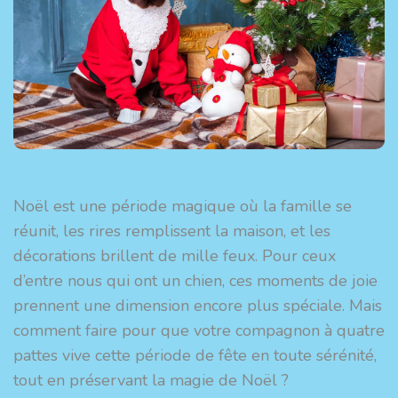
Noël est une période magique où la famille se
réunit, les rires remplissent la maison, et les
décorations brillent de mille feux. Pour ceux
d’entre nous qui ont un chien, ces moments de joie
prennent une dimension encore plus spéciale. Mais
comment faire pour que votre compagnon à quatre
pattes vive cette période de fête en toute sérénité,
tout en préservant la magie de Noël ?